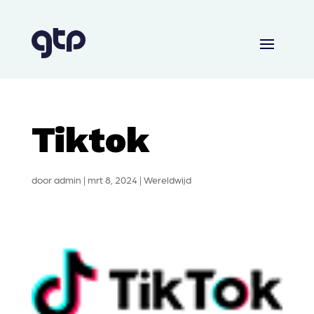
Tiktok
door
admin
|
mrt 8, 2024
|
Wereldwijd