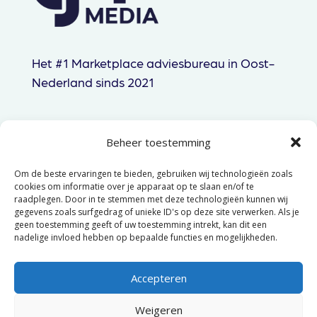
Het #1 Marketplace adviesbureau in Oost-
Nederland sinds 2021
Beheer toestemming
085 060 83 44
Om de beste ervaringen te bieden, gebruiken wij technologieën zoals
hallo@gtpmedia.nl
cookies om informatie over je apparaat op te slaan en/of te
raadplegen. Door in te stemmen met deze technologieën kunnen wij
Hengelo, NL
gegevens zoals surfgedrag of unieke ID's op deze site verwerken. Als je
geen toestemming geeft of uw toestemming intrekt, kan dit een
nadelige invloed hebben op bepaalde functies en mogelijkheden.
© 2025 GTP Media –
Algemene
voorwaarden
–
Privacyverklaring
Accepteren
Weigeren