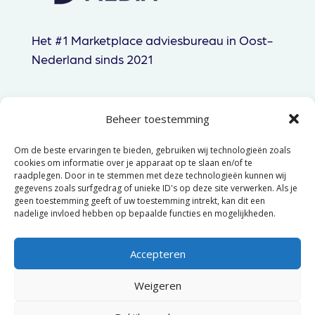
Het #1 Marketplace adviesbureau in Oost-
Nederland sinds 2021
Beheer toestemming
085 060 83 44
Om de beste ervaringen te bieden, gebruiken wij technologieën zoals
hallo@gtpmedia.nl
cookies om informatie over je apparaat op te slaan en/of te
raadplegen. Door in te stemmen met deze technologieën kunnen wij
Hengelo, NL
gegevens zoals surfgedrag of unieke ID's op deze site verwerken. Als je
geen toestemming geeft of uw toestemming intrekt, kan dit een
nadelige invloed hebben op bepaalde functies en mogelijkheden.
© 2025 GTP Media –
Algemene
voorwaarden
–
Privacyverklaring
Accepteren
Weigeren