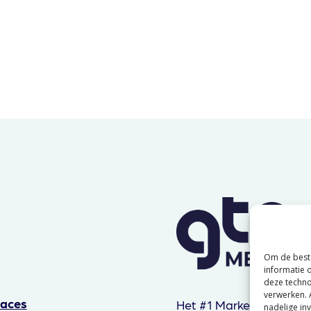
Om de beste
informatie 
deze techno
verwerken. 
laces
Het #1 Marketplace adv
nadelige in