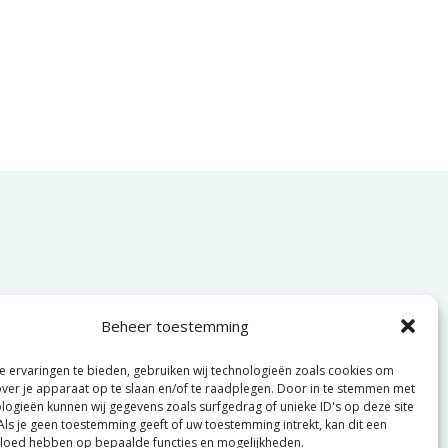
085 060 83 44
Beheer toestemming
hallo@gtpmedia.nl
 ervaringen te bieden, gebruiken wij technologieën zoals cookies om
over je apparaat op te slaan en/of te raadplegen. Door in te stemmen met
Hengelo, NL
logieën kunnen wij gegevens zoals surfgedrag of unieke ID's op deze site
Als je geen toestemming geeft of uw toestemming intrekt, kan dit een
iesbureau in Oost-Nederland sinds
vloed hebben op bepaalde functies en mogelijkheden.