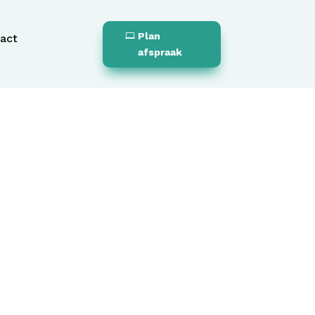
Plan
act
afspraak