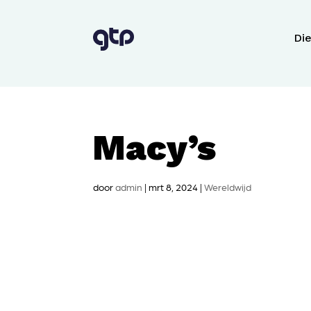
Di
Macy’s
door
admin
|
mrt 8, 2024
|
Wereldwijd