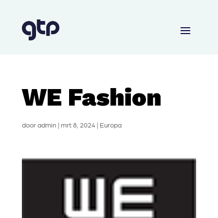
WE Fashion
door
admin
|
mrt 8, 2024
|
Europa