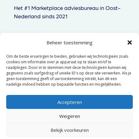
Het #1 Marketplace adviesbureau in Oost-
Nederland sinds 2021
Beheer toestemming
085 060 83 44
Om de beste ervaringen te bieden, gebruiken wij technologieën zoals
hallo@gtpmedia.nl
cookies om informatie over je apparaat op te slaan en/of te
raadplegen. Door in te stemmen met deze technologieën kunnen wij
Hengelo, NL
gegevens zoals surfgedrag of unieke ID's op deze site verwerken. Als je
geen toestemming geeft of uw toestemming intrekt, kan dit een
nadelige invloed hebben op bepaalde functies en mogelijkheden.
© 2025 GTP Media –
Algemene
voorwaarden
–
Privacyverklaring
Accepteren
Weigeren
Bekijk voorkeuren