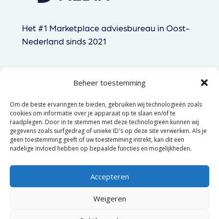
Het #1 Marketplace adviesbureau in Oost-
Nederland sinds 2021
Beheer toestemming
085 060 83 44
Om de beste ervaringen te bieden, gebruiken wij technologieën zoals
hallo@gtpmedia.nl
cookies om informatie over je apparaat op te slaan en/of te
raadplegen. Door in te stemmen met deze technologieën kunnen wij
Hengelo, NL
gegevens zoals surfgedrag of unieke ID's op deze site verwerken. Als je
geen toestemming geeft of uw toestemming intrekt, kan dit een
nadelige invloed hebben op bepaalde functies en mogelijkheden.
© 2025 GTP Media –
Algemene
voorwaarden
–
Privacyverklaring
Accepteren
Weigeren