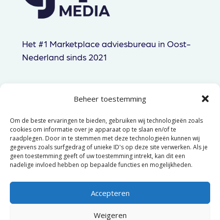
Het #1 Marketplace adviesbureau in Oost-
Nederland sinds 2021
Beheer toestemming
085 060 83 44
Om de beste ervaringen te bieden, gebruiken wij technologieën zoals
hallo@gtpmedia.nl
cookies om informatie over je apparaat op te slaan en/of te
raadplegen. Door in te stemmen met deze technologieën kunnen wij
Hengelo, NL
gegevens zoals surfgedrag of unieke ID's op deze site verwerken. Als je
geen toestemming geeft of uw toestemming intrekt, kan dit een
nadelige invloed hebben op bepaalde functies en mogelijkheden.
© 2025 GTP Media –
Algemene
voorwaarden
–
Privacyverklaring
Accepteren
Weigeren