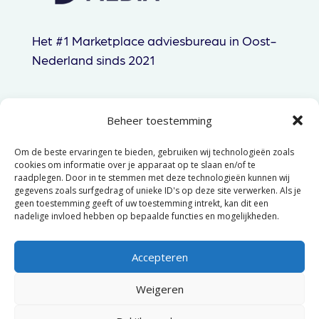
Het #1 Marketplace adviesbureau in Oost-
Nederland sinds 2021
Beheer toestemming
085 060 83 44
Om de beste ervaringen te bieden, gebruiken wij technologieën zoals
hallo@gtpmedia.nl
cookies om informatie over je apparaat op te slaan en/of te
raadplegen. Door in te stemmen met deze technologieën kunnen wij
Hengelo, NL
gegevens zoals surfgedrag of unieke ID's op deze site verwerken. Als je
geen toestemming geeft of uw toestemming intrekt, kan dit een
nadelige invloed hebben op bepaalde functies en mogelijkheden.
© 2025 GTP Media –
Algemene
voorwaarden
–
Privacyverklaring
Accepteren
Weigeren