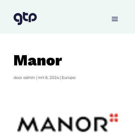
Manor
door
admin
|
mrt 8, 2024
|
Europa