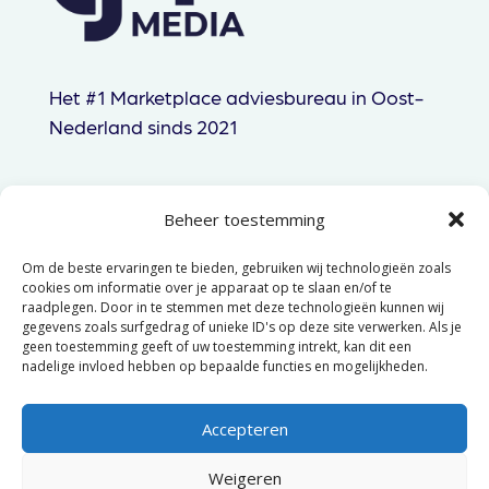
Het #1 Marketplace adviesbureau in Oost-
Nederland sinds 2021
Beheer toestemming
085 060 83 44
Om de beste ervaringen te bieden, gebruiken wij technologieën zoals
hallo@gtpmedia.nl
cookies om informatie over je apparaat op te slaan en/of te
raadplegen. Door in te stemmen met deze technologieën kunnen wij
Hengelo, NL
gegevens zoals surfgedrag of unieke ID's op deze site verwerken. Als je
geen toestemming geeft of uw toestemming intrekt, kan dit een
nadelige invloed hebben op bepaalde functies en mogelijkheden.
© 2025 GTP Media –
Algemene
voorwaarden
–
Privacyverklaring
Accepteren
Weigeren