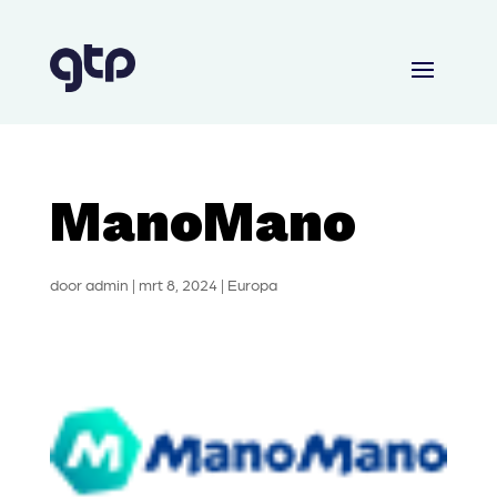
ManoMano
door
admin
|
mrt 8, 2024
|
Europa