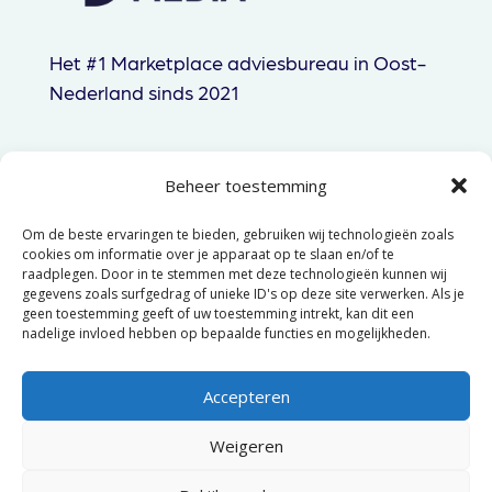
Het #1 Marketplace adviesbureau in Oost-
Nederland sinds 2021
Beheer toestemming
085 060 83 44
Om de beste ervaringen te bieden, gebruiken wij technologieën zoals
hallo@gtpmedia.nl
cookies om informatie over je apparaat op te slaan en/of te
raadplegen. Door in te stemmen met deze technologieën kunnen wij
Hengelo, NL
gegevens zoals surfgedrag of unieke ID's op deze site verwerken. Als je
geen toestemming geeft of uw toestemming intrekt, kan dit een
nadelige invloed hebben op bepaalde functies en mogelijkheden.
© 2025 GTP Media –
Algemene
voorwaarden
–
Privacyverklaring
Accepteren
Weigeren