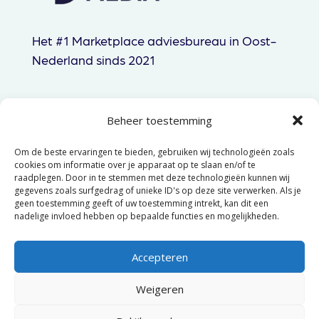
Het #1 Marketplace adviesbureau in Oost-
Nederland sinds 2021
Beheer toestemming
085 060 83 44
Om de beste ervaringen te bieden, gebruiken wij technologieën zoals
hallo@gtpmedia.nl
cookies om informatie over je apparaat op te slaan en/of te
raadplegen. Door in te stemmen met deze technologieën kunnen wij
Hengelo, NL
gegevens zoals surfgedrag of unieke ID's op deze site verwerken. Als je
geen toestemming geeft of uw toestemming intrekt, kan dit een
nadelige invloed hebben op bepaalde functies en mogelijkheden.
© 2025 GTP Media –
Algemene
voorwaarden
–
Privacyverklaring
Accepteren
Weigeren