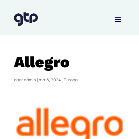
Allegro
door
admin
|
mrt 8, 2024
|
Europa