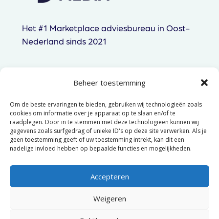
Het #1 Marketplace adviesbureau in Oost-
Nederland sinds 2021
Beheer toestemming
085 060 83 44
Om de beste ervaringen te bieden, gebruiken wij technologieën zoals
hallo@gtpmedia.nl
cookies om informatie over je apparaat op te slaan en/of te
raadplegen. Door in te stemmen met deze technologieën kunnen wij
Hengelo, NL
gegevens zoals surfgedrag of unieke ID's op deze site verwerken. Als je
geen toestemming geeft of uw toestemming intrekt, kan dit een
nadelige invloed hebben op bepaalde functies en mogelijkheden.
© 2025 GTP Media –
Algemene
voorwaarden
–
Privacyverklaring
Accepteren
Weigeren